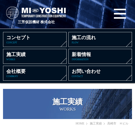
三芳仮設機材 株式会社
コンセプト
施工の流れ
CONCEPT
FLOW
施工実績
新着情報
WORKS
INFORMATION
会社概要
お問い合わせ
COMPANY
CONTACT
施工実績
WORKS
HOME
施工実績
高崎市 Ｈビル