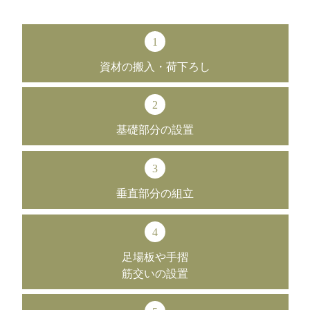
1
資材の搬入
・
荷下ろし
2
基礎部分
の
設置
3
垂直部分
の
組立
4
足場板や
手摺
筋交いの設置