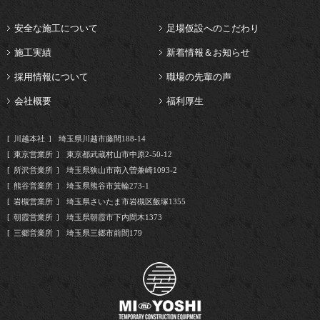
安全な施工について
足場仮設へのこだわり
施工実績
新着情報＆お知らせ
採用情報について
職場の先輩の声
会社概要
福利厚生
川越本社
埼玉県川越市藤間188-14
東京営業所
東京都武蔵村山市中原2-50-12
所沢営業所
埼玉県狭山市南入曽兼崎1093-2
熊谷営業所
埼玉県熊谷市箕輪273-1
岩槻営業所
埼玉県さいたま市岩槻区飯塚1355
朝霞営業所
埼玉県朝霞市下内間木1373
三郷営業所
埼玉県三郷市前間179