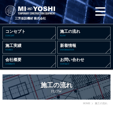
三芳仮設機材 株式会社
コンセプト
施工の流れ
CONCEPT
FLOW
施工実績
新着情報
WORKS
INFORMATION
会社概要
お問い合わせ
COMPANY
CONTACT
施工の流れ
FLOW
HOME
施工の流れ