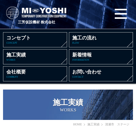
三芳仮設機材 株式会社
コンセプト
施工の流れ
CONCEPT
FLOW
施工実績
新着情報
WORKS
INFORMATION
会社概要
お問い合わせ
COMPANY
CONTACT
施工実績
WORKS
HOME
施工実績
清瀬市 ステージ