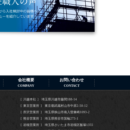
会社概要
お問い合わせ
COMPANY
CONTACT
川越本社
埼玉県川越市藤間188-14
東京営業所
東京都武蔵村山市中原2-50-12
所沢営業所
埼玉県狭山市南入曽兼崎1093-2
熊谷営業所
埼玉県熊谷市箕輪273-1
岩槻営業所
埼玉県さいたま市岩槻区飯塚1355