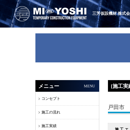
三芳仮設機材 株式
メニュー
[施工実
MENU
コンセプト
戸田市 
施工の流れ
施工実績
施工エ