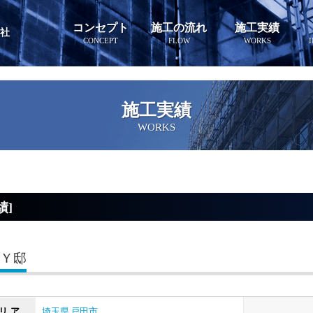
コンセプト
施工の流れ
施工実績
会社
CONCEPT
FLOW
WORKS
施工実績
WORKS
績]
Ｙ邸
リア
埼玉県
戸田市