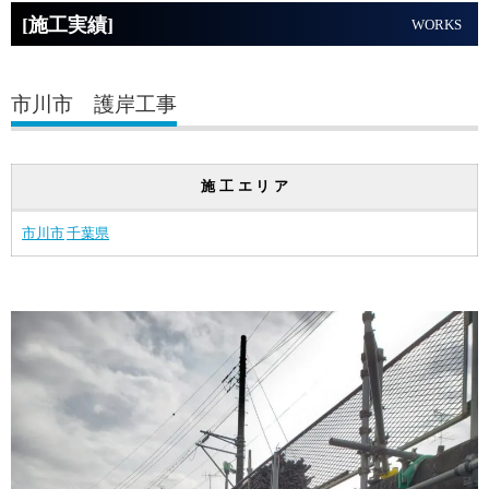
[施工実績]
WORKS
市川市 護岸工事
施工エリア
市川市
千葉県