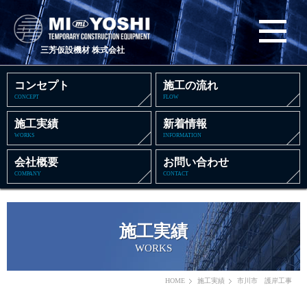
三芳仮設機材 株式会社
コンセプト
施工の流れ
CONCEPT
FLOW
施工実績
新着情報
WORKS
INFORMATION
会社概要
お問い合わせ
COMPANY
CONTACT
施工実績
WORKS
HOME
施工実績
市川市 護岸工事