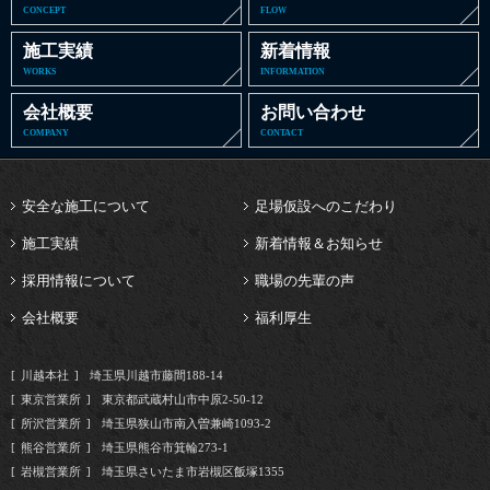
CONCEPT
FLOW
施工実績
新着情報
WORKS
INFORMATION
会社概要
お問い合わせ
COMPANY
CONTACT
安全な施工について
足場仮設へのこだわり
施工実績
新着情報＆お知らせ
採用情報について
職場の先輩の声
会社概要
福利厚生
川越本社
埼玉県川越市藤間188-14
東京営業所
東京都武蔵村山市中原2-50-12
所沢営業所
埼玉県狭山市南入曽兼崎1093-2
熊谷営業所
埼玉県熊谷市箕輪273-1
岩槻営業所
埼玉県さいたま市岩槻区飯塚1355