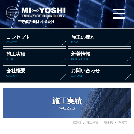
三芳仮設機材 株式会社
コンセプト
施工の流れ
CONCEPT
FLOW
施工実績
新着情報
WORKS
INFORMATION
会社概要
お問い合わせ
COMPANY
CONTACT
施工実績
WORKS
HOME
施工実績
埼玉県
八潮市