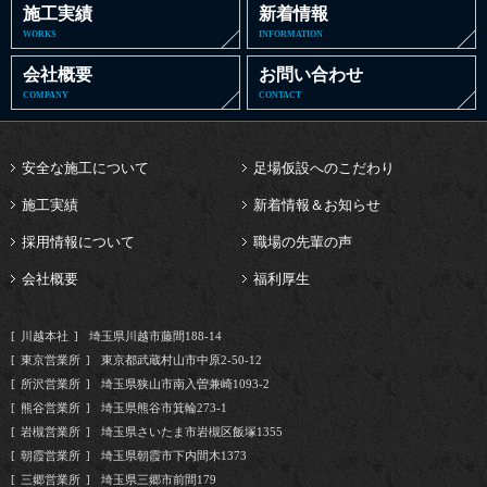
施工実績
新着情報
WORKS
INFORMATION
会社概要
お問い合わせ
COMPANY
CONTACT
安全な施工について
足場仮設へのこだわり
施工実績
新着情報＆お知らせ
採用情報について
職場の先輩の声
会社概要
福利厚生
川越本社
埼玉県川越市藤間188-14
東京営業所
東京都武蔵村山市中原2-50-12
所沢営業所
埼玉県狭山市南入曽兼崎1093-2
熊谷営業所
埼玉県熊谷市箕輪273-1
岩槻営業所
埼玉県さいたま市岩槻区飯塚1355
朝霞営業所
埼玉県朝霞市下内間木1373
三郷営業所
埼玉県三郷市前間179