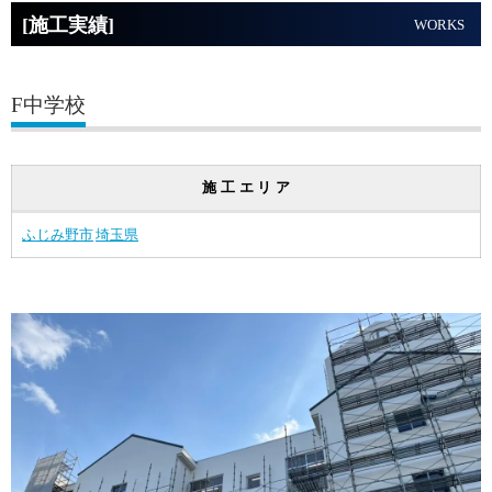
[施工実績]
WORKS
F中学校
施工エリア
ふじみ野市
埼玉県