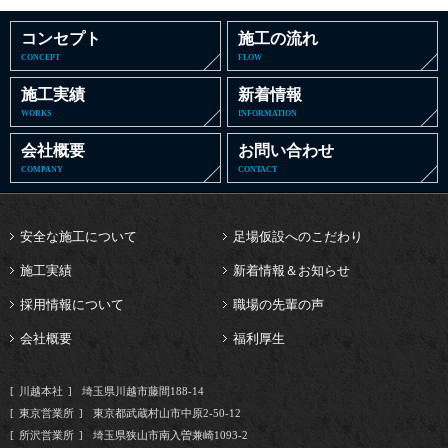
コンセプト
施工の流れ
CONCEPT
FLOW
施工実績
新着情報
WORKS
INFORMATION
会社概要
お問い合わせ
COMPANY
CONTACT
安全な施工について
足場仮設へのこだわり
施工実績
新着情報＆お知らせ
採用情報について
職場の先輩の声
会社概要
福利厚生
川越本社
埼玉県川越市藤間188-14
東京営業所
東京都武蔵村山市中原2-50-12
所沢営業所
埼玉県狭山市南入曽兼崎1093-2