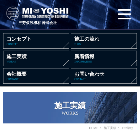
三芳仮設機材 株式会社
コンセプト
施工の流れ
CONCEPT
FLOW
施工実績
新着情報
WORKS
INFORMATION
会社概要
お問い合わせ
COMPANY
CONTACT
施工実績
WORKS
HOME
施工実績
F中学校