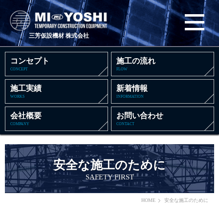
三芳仮設機材 株式会社
コンセプト
施工の流れ
CONCEPT
FLOW
施工実績
新着情報
WORKS
INFORMATION
会社概要
お問い合わせ
COMPANY
CONTACT
安全な施工のために
SAFETY FIRST
HOME
安全な施工のために