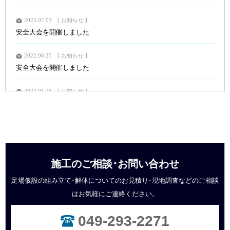
2023.07.03
お知らせ
安全大会を開催しました
2022.06.25
お知らせ
安全大会を開催しました
2022.01.26
お知らせ
安全祈願を行いました
2021.04.06
お知らせ
入社式を行いました。
施工のご相談･お問い合わせ
2021.01.13
お知らせ
安全祈願を行いました
足場仮設の組み立て･解体についてのお見積り･現地調査などの
ご相談
はお気軽にご連絡ください。
2020.08.19
お知らせ
ホームページをリニューアルしました。
049-293-2271