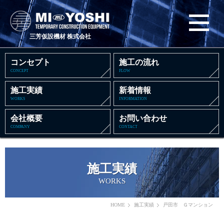
三芳仮設機材 株式会社
コンセプト
施工の流れ
CONCEPT
FLOW
施工実績
新着情報
WORKS
INFORMATION
会社概要
お問い合わせ
COMPANY
CONTACT
施工実績
WORKS
HOME
施工実績
戸田市 Ｇマンション