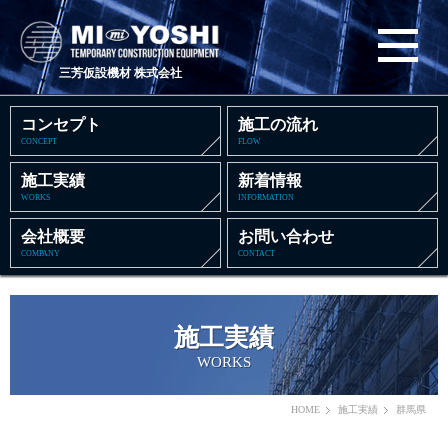
三芳仮設機材 株式会社
コンセプト
施工の流れ
CONCEPT
FLOW
施工実績
新着情報
WORKS
INFORMATION
会社概要
お問い合わせ
COMPANY
CONTACT
施工実績
WORKS
HOME
施工実績
群馬県