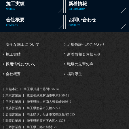
施工実績
新着情報
WORKS
INFORMATION
会社概要
お問い合わせ
COMPANY
CONTACT
安全な施工について
足場仮設へのこだわり
施工実績
新着情報＆お知らせ
採用情報について
職場の先輩の声
会社概要
福利厚生
川越本社
埼玉県川越市藤間188-14
東京営業所
東京都武蔵村山市中原2-50-12
所沢営業所
埼玉県狭山市南入曽兼崎1093-2
熊谷営業所
埼玉県熊谷市箕輪273-1
岩槻営業所
埼玉県さいたま市岩槻区飯塚1355
朝霞営業所
埼玉県朝霞市下内間木1373
三郷営業所
埼玉県三郷市前間179