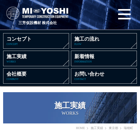
三芳仮設機材 株式会社
コンセプト
施工の流れ
CONCEPT
FLOW
施工実績
新着情報
WORKS
INFORMATION
会社概要
お問い合わせ
COMPANY
CONTACT
施工実績
WORKS
HOME
施工実績
東京都
瑞穂町