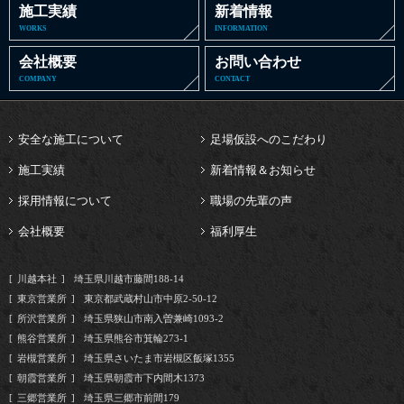
施工実績
新着情報
WORKS
INFORMATION
会社概要
お問い合わせ
COMPANY
CONTACT
安全な施工について
足場仮設へのこだわり
施工実績
新着情報＆お知らせ
採用情報について
職場の先輩の声
会社概要
福利厚生
川越本社
埼玉県川越市藤間188-14
東京営業所
東京都武蔵村山市中原2-50-12
所沢営業所
埼玉県狭山市南入曽兼崎1093-2
熊谷営業所
埼玉県熊谷市箕輪273-1
岩槻営業所
埼玉県さいたま市岩槻区飯塚1355
朝霞営業所
埼玉県朝霞市下内間木1373
三郷営業所
埼玉県三郷市前間179