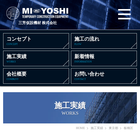
三芳仮設機材 株式会社
コンセプト
施工の流れ
CONCEPT
FLOW
施工実績
新着情報
WORKS
INFORMATION
会社概要
お問い合わせ
COMPANY
CONTACT
施工実績
WORKS
HOME
施工実績
東京都
板橋区