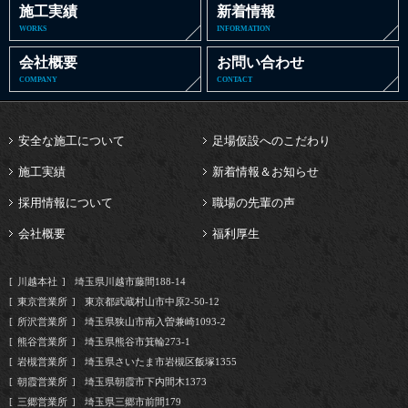
施工実績
新着情報
WORKS
INFORMATION
会社概要
お問い合わせ
COMPANY
CONTACT
安全な施工について
足場仮設へのこだわり
施工実績
新着情報＆お知らせ
採用情報について
職場の先輩の声
会社概要
福利厚生
川越本社
埼玉県川越市藤間188-14
東京営業所
東京都武蔵村山市中原2-50-12
所沢営業所
埼玉県狭山市南入曽兼崎1093-2
熊谷営業所
埼玉県熊谷市箕輪273-1
岩槻営業所
埼玉県さいたま市岩槻区飯塚1355
朝霞営業所
埼玉県朝霞市下内間木1373
三郷営業所
埼玉県三郷市前間179