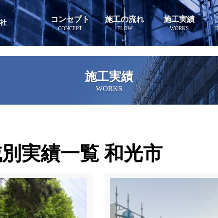
コンセプト
施工の流れ
施工実績
会社
CONCEPT
FLOW
WORKS
施工実績
WORKS
別実績一覧 和光市