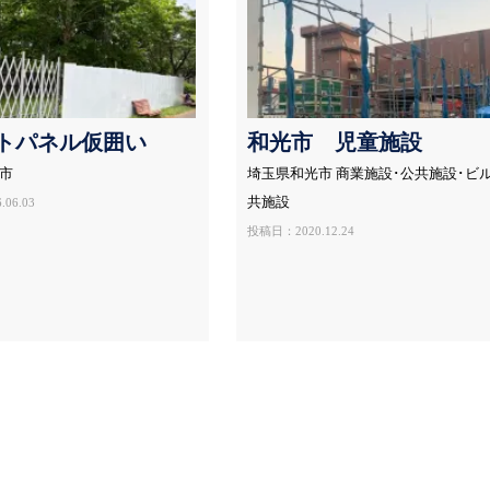
トパネル仮囲い
和光市 児童施設
市
埼玉県和光市 商業施設･公共施設･ビ
共施設
06.03
投稿日：2020.12.24