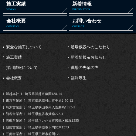
施工実績
新着情報
WORKS
INFORMATION
会社概要
お問い合わせ
COMPANY
CONTACT
安全な施工について
足場仮設へのこだわり
施工実績
新着情報＆お知らせ
採用情報について
職場の先輩の声
会社概要
福利厚生
川越本社
埼玉県川越市藤間188-14
東京営業所
東京都武蔵村山市中原2-50-12
所沢営業所
埼玉県狭山市南入曽兼崎1093-2
熊谷営業所
埼玉県熊谷市箕輪273-1
岩槻営業所
埼玉県さいたま市岩槻区飯塚1355
朝霞営業所
埼玉県朝霞市下内間木1373
三郷営業所
埼玉県三郷市前間179