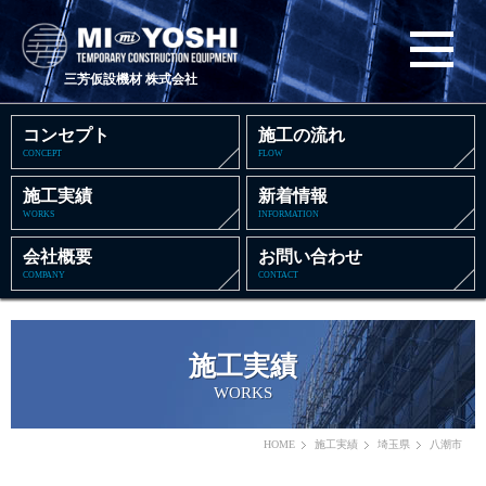
三芳仮設機材 株式会社
コンセプト
施工の流れ
CONCEPT
FLOW
施工実績
新着情報
WORKS
INFORMATION
会社概要
お問い合わせ
COMPANY
CONTACT
施工実績
WORKS
HOME
施工実績
埼玉県
八潮市