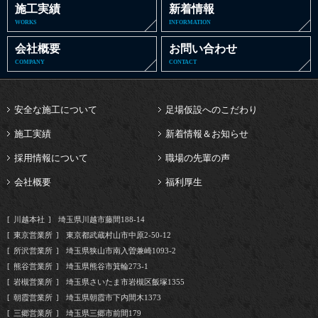
施工実績
新着情報
WORKS
INFORMATION
会社概要
お問い合わせ
COMPANY
CONTACT
安全な施工について
足場仮設へのこだわり
施工実績
新着情報＆お知らせ
採用情報について
職場の先輩の声
会社概要
福利厚生
川越本社
埼玉県川越市藤間188-14
東京営業所
東京都武蔵村山市中原2-50-12
所沢営業所
埼玉県狭山市南入曽兼崎1093-2
熊谷営業所
埼玉県熊谷市箕輪273-1
岩槻営業所
埼玉県さいたま市岩槻区飯塚1355
朝霞営業所
埼玉県朝霞市下内間木1373
三郷営業所
埼玉県三郷市前間179