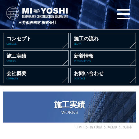
三芳仮設機材 株式会社
コンセプト
施工の流れ
CONCEPT
FLOW
施工実績
新着情報
WORKS
INFORMATION
会社概要
お問い合わせ
COMPANY
CONTACT
施工実績
WORKS
HOME
施工実績
埼玉県
久喜市