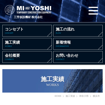
三芳仮設機材 株式会社
コンセプト
施工の流れ
CONCEPT
FLOW
施工実績
新着情報
WORKS
INFORMATION
会社概要
お問い合わせ
COMPANY
CONTACT
施工実績
WORKS
HOME
施工実績
神奈川県
横浜市