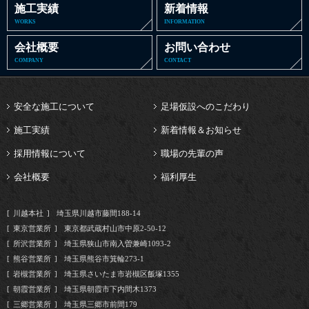
施工実績
新着情報
WORKS
INFORMATION
会社概要
お問い合わせ
COMPANY
CONTACT
安全な施工について
足場仮設へのこだわり
施工実績
新着情報＆お知らせ
採用情報について
職場の先輩の声
会社概要
福利厚生
川越本社
埼玉県川越市藤間188-14
東京営業所
東京都武蔵村山市中原2-50-12
所沢営業所
埼玉県狭山市南入曽兼崎1093-2
熊谷営業所
埼玉県熊谷市箕輪273-1
岩槻営業所
埼玉県さいたま市岩槻区飯塚1355
朝霞営業所
埼玉県朝霞市下内間木1373
三郷営業所
埼玉県三郷市前間179