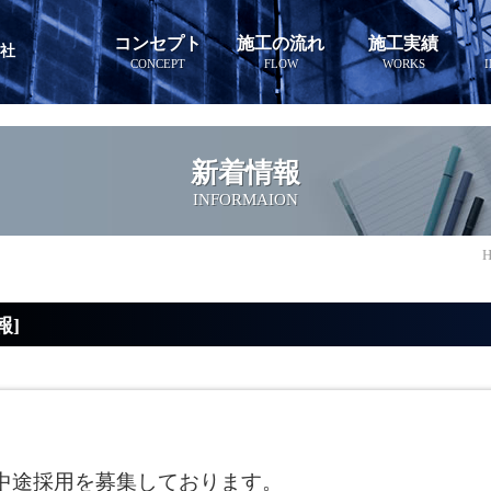
コンセプト
施工の流れ
施工実績
会社
CONCEPT
FLOW
WORKS
新着情報
INFORMAION
報]
中途採用を募集しております。